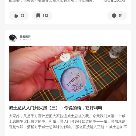
很重要，请务必不要嫌弃文章太长和繁琐，仔细阅读。下一期会把怎么看
酒标和混...
72
112
51
墨殷画沂
2020-05-13
威士忌从入门到买房（三）：你说的桶，它好喝吗
大家好，又是千方百计想把大家拉进威士忌坑的我。今天我们来聊一个威
士忌圈争议比较大的事、和威士忌入门时必须知道的事——威士忌加冰是
否是作妖，酒桶对于威士忌风味的影响。 那么直接进入正题： 威士忌加不
加冰...