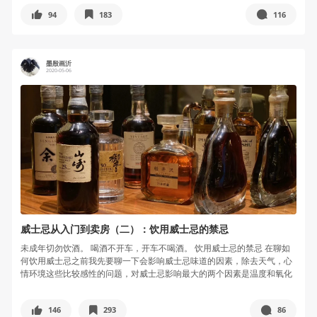
94
183
116
墨殷画沂
2020-05-06
威士忌从入门到卖房（二）：饮用威士忌的禁忌
未成年切勿饮酒。 喝酒不开车，开车不喝酒。 饮用威士忌的禁忌 在聊如
何饮用威士忌之前我先要聊一下会影响威士忌味道的因素，除去天气，心
情环境这些比较感性的问题，对威士忌影响最大的两个因素是温度和氧化
速度...
146
293
86