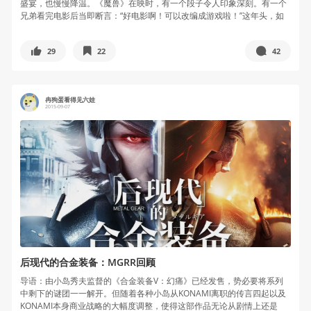
盛宴，也慢慢降温。《魔兽》在映时，有一个段子令人印象深刻。有一个
兄弟看完电影后当即断言：“好电影啊！可以改编成游戏啦！”这年头，如
此淳朴...
29
22
42
冉狗蛋看得见六娃
2015-09-07
后现代的合金装备：MGRR回顾
导语：由小岛秀夫监督的《合金装备V：幻痛》已经发售，势必要将系列
中剩下的谜团一一解开。但随着各种小岛从KONAMI离职的传言四起以及
KONAMI本身商业战略的大幅度调整，使得这部作品无论从剧情上还是