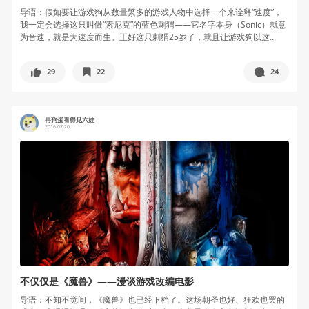
导语：假如要让游戏狗从数量繁多的游戏人物中选择一个来诠释“速度”，
我一定会选择这只叫做“索尼克”的蓝色刺猬——它名字本身（Sonic）就意
为音速，就是为速度而生。正好这只刺猬25岁了，就且让游戏狗以这...
29
22
24
冉狗蛋看得见六娃
2016-07-20
不仅仅是《魔兽》——漫谈游戏改编电影
导语：不知不觉间，《魔兽》也已经下档了。这场朝圣也好、狂欢也罢的