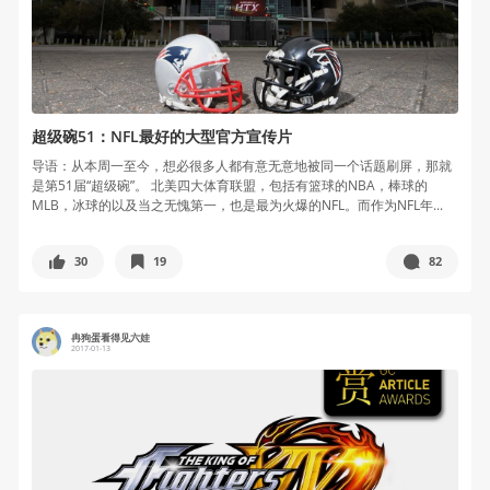
超级碗51：NFL最好的大型官方宣传片
导语：从本周一至今，想必很多人都有意无意地被同一个话题刷屏，那就
是第51届“超级碗”。 北美四大体育联盟，包括有篮球的NBA，棒球的
MLB，冰球的以及当之无愧第一，也是最为火爆的NFL。而作为NFL年...
30
19
82
冉狗蛋看得见六娃
2017-01-13