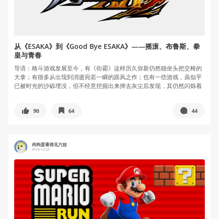
从《ESAKA》到《Good Bye ESAKA》——摇滚、布鲁斯、拳
皇与青春
导语：格斗游戏发展至今，有《街霸》这样历久弥新仍然稳坐头把交椅的
大拿；有很多从出现到消逝宛若一瞬的跟风之作；也有一些游戏，虽似乎
已被时光的沙砾埋没，但不经意挖掘出来掸去灰尘后发现，其仍然闪烁着
穿越时空...
90
64
44
冉狗蛋看得见六娃
2016-12-22