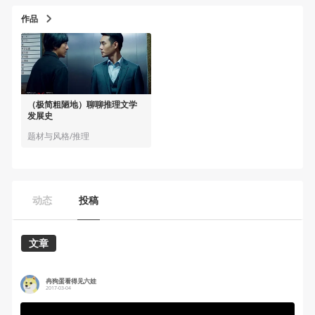
作品
（极简粗陋地）聊聊推理文学
发展史
题材与风格/推理
动态
投稿
文章
冉狗蛋看得见六娃
2017-03-04