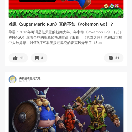
难道《Super Mario Run》真的不如《Pokemon Go》？
导语：2016年可谓是任天堂的新闻大年。年中靠《Pokemon Go》（以下
称PMGO）席卷全球的现象级热潮推高了股价；《荒野之息》也在E3大展
中大放异彩。时值9月宫本茂接过库克的麦克风介绍了《Sup...
11
8
51
冉狗蛋看得见六娃
2016-10-12