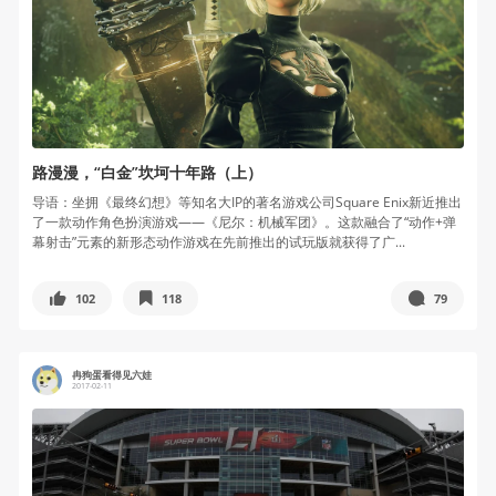
路漫漫，“白金”坎坷十年路（上）
导语：坐拥《最终幻想》等知名大IP的著名游戏公司Square Enix新近推出
了一款动作角色扮演游戏——《尼尔：机械军团》。这款融合了“动作+弹
幕射击”元素的新形态动作游戏在先前推出的试玩版就获得了广...
102
118
79
冉狗蛋看得见六娃
2017-02-11