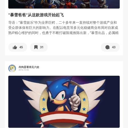
"暴雪爸爸"从这款游戏开始起飞
导语：“暴雪娱乐”作为业界巨鳄，二十多年来一直持续对整个游戏产业和
受众群体保有巨大的影响力。在配以电竞等多元化稳健商业布局对自家成
熟IP精心维护的同时，也勇于不断打破陈规推陈出新，“暴雪出品，必属精
品...
45
31
43
冉狗蛋看得见六娃
2016-10-06