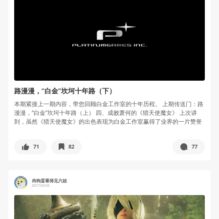
路漫漫，“白金”坎坷十年路（下）
本期紧接上一期内容，带您回顾白金工作室的十年历程。 上期传送门：路
漫漫，“白金”坎坷十年路（上） 四、成败萧何的《猎天使魔女》 上次讲
到，虽然《猎天使魔女》的出色表现为白金工作室赢得了业界的一片赞誉
和...
71
82
77
冉狗蛋看得见六娃
2017-03-03