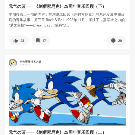
元气の蓝——《刺猬索尼克》25周年音乐回顾（下）
本期接着上一期的内容，带您继续回顾《刺猬索尼克》的系列发展史和背
后的音乐故事... 第三章 Rock & Roll 1998年11月，倾注了世嘉举社之力的
“梦之主机”——Dreamcast（简称“D...
23
17
20
冉狗蛋看得见六娃
2016-10-04
元气の蓝——《刺猬索尼克》25周年音乐回顾（上）