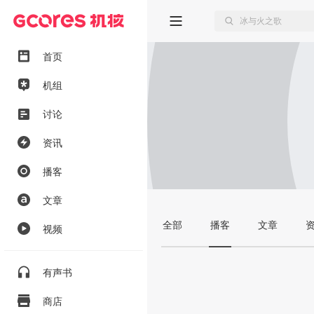
首页
机组
讨论
资讯
播客
文章
全部
播客
文章
视频
有声书
商店