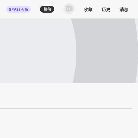
收藏
历史
消息
GPASS会员