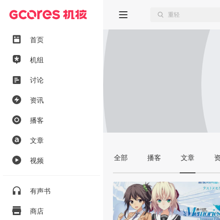
首页
机组
讨论
资讯
播客
文章
全部
播客
文章
视频
有声书
商店