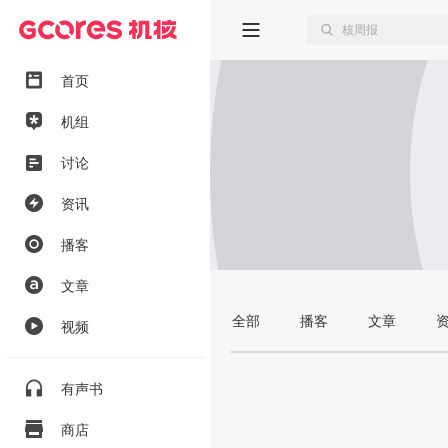
首页
机组
讨论
资讯
播客
文章
全部
播客
文章
视频
有声书
商店