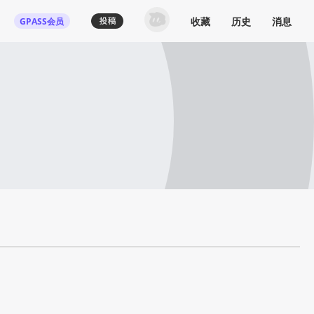
收藏
历史
消息
GPASS会员