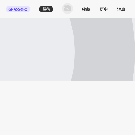
收藏
历史
消息
GPASS会员