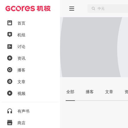
首页
机组
讨论
资讯
播客
文章
全部
播客
文章
视频
有声书
商店