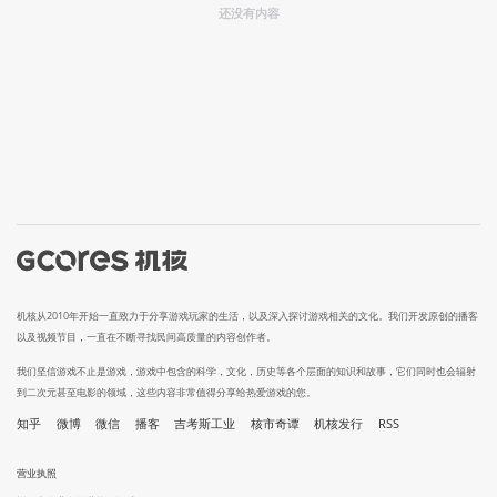
还没有内容
机核从2010年开始一直致力于分享游戏玩家的生活，以及深入探讨游戏相关的文化。我们开发原创的播客
以及视频节目，一直在不断寻找民间高质量的内容创作者。
我们坚信游戏不止是游戏，游戏中包含的科学，文化，历史等各个层面的知识和故事，它们同时也会辐射
到二次元甚至电影的领域，这些内容非常值得分享给热爱游戏的您。
知乎
微博
微信
播客
吉考斯工业
核市奇谭
机核发行
RSS
营业执照