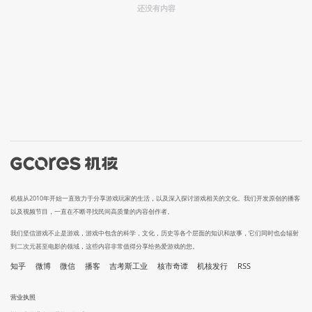
还没有内容
机核从2010年开始一直致力于分享游戏玩家的生活，以及深入探讨游戏相关的文化。我们开发原创的播客
以及视频节目，一直在不断寻找民间高质量的内容创作者。
我们坚信游戏不止是游戏，游戏中包含的科学，文化，历史等各个层面的知识和故事，它们同时也会辐射
到二次元甚至电影的领域，这些内容非常值得分享给热爱游戏的您。
知乎
微博
微信
播客
吉考斯工业
核市奇谭
机核发行
RSS
营业执照