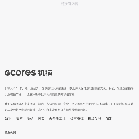
还没有内容
机核从2010年开始一直致力于分享游戏玩家的生活，以及深入探讨游戏相关的文化。我们开发原创的播客
以及视频节目，一直在不断寻找民间高质量的内容创作者。
我们坚信游戏不止是游戏，游戏中包含的科学，文化，历史等各个层面的知识和故事，它们同时也会辐射
到二次元甚至电影的领域，这些内容非常值得分享给热爱游戏的您。
知乎
微博
微信
播客
吉考斯工业
核市奇谭
机核发行
RSS
营业执照