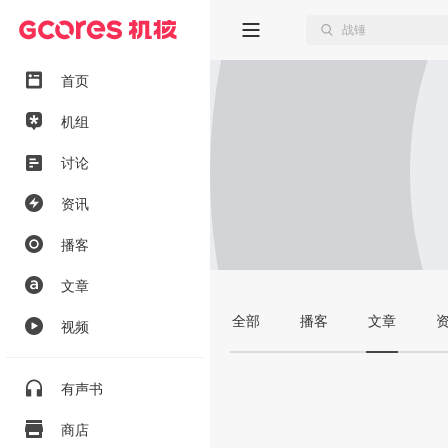
首页
机组
讨论
资讯
播客
文章
全部
播客
文章
视频
有声书
商店