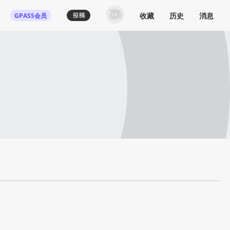
收藏
历史
消息
GPASS会员