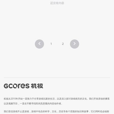
还没有内容
1
2
机核从2010年开始一直致力于分享游戏玩家的生活，以及深入探讨游戏相关的文化。我们开发原创的播客
以及视频节目，一直在不断寻找民间高质量的内容创作者。
我们坚信游戏不止是游戏，游戏中包含的科学，文化，历史等各个层面的知识和故事，它们同时也会辐射