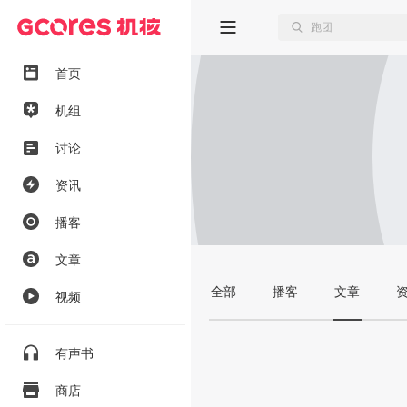
首页
机组
讨论
资讯
播客
文章
全部
播客
文章
视频
有声书
商店