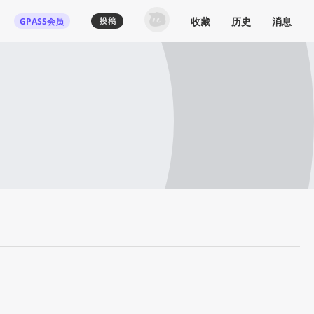
收藏
历史
消息
GPASS会员