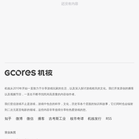
还没有内容
机核从2010年开始一直致力于分享游戏玩家的生活，以及深入探讨游戏相关的文化。我们开发原创的播客
以及视频节目，一直在不断寻找民间高质量的内容创作者。
我们坚信游戏不止是游戏，游戏中包含的科学，文化，历史等各个层面的知识和故事，它们同时也会辐射
到二次元甚至电影的领域，这些内容非常值得分享给热爱游戏的您。
知乎
微博
微信
播客
吉考斯工业
核市奇谭
机核发行
RSS
营业执照