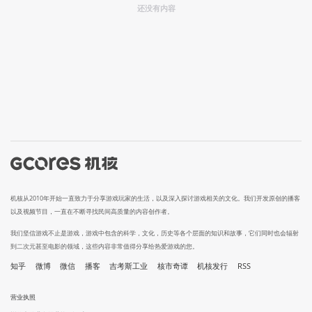
还没有内容
机核从2010年开始一直致力于分享游戏玩家的生活，以及深入探讨游戏相关的文化。我们开发原创的播客
以及视频节目，一直在不断寻找民间高质量的内容创作者。
我们坚信游戏不止是游戏，游戏中包含的科学，文化，历史等各个层面的知识和故事，它们同时也会辐射
到二次元甚至电影的领域，这些内容非常值得分享给热爱游戏的您。
知乎
微博
微信
播客
吉考斯工业
核市奇谭
机核发行
RSS
营业执照