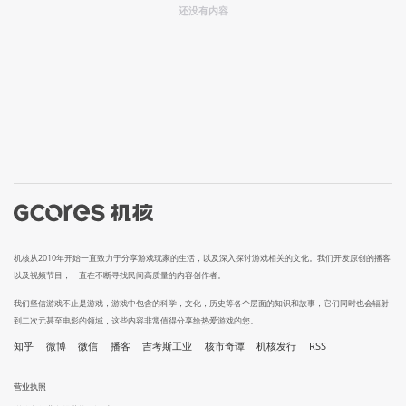
还没有内容
机核从2010年开始一直致力于分享游戏玩家的生活，以及深入探讨游戏相关的文化。我们开发原创的播客
以及视频节目，一直在不断寻找民间高质量的内容创作者。
我们坚信游戏不止是游戏，游戏中包含的科学，文化，历史等各个层面的知识和故事，它们同时也会辐射
到二次元甚至电影的领域，这些内容非常值得分享给热爱游戏的您。
知乎
微博
微信
播客
吉考斯工业
核市奇谭
机核发行
RSS
营业执照