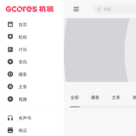
首页
机组
讨论
资讯
播客
文章
全部
播客
文章
视频
有声书
商店