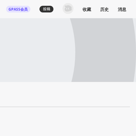
收藏
历史
消息
GPASS会员