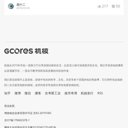
四十二
217
50
2018-03-05
机核从2010年开始一直致力于分享游戏玩家的生活，以及深入探讨游戏相关的文化。我们开发原创的播客
以及视频节目，一直在不断寻找民间高质量的内容创作者。
我们坚信游戏不止是游戏，游戏中包含的科学，文化，历史等各个层面的知识和故事，它们同时也会辐射
到二次元甚至电影的领域，这些内容非常值得分享给热爱游戏的您。
知乎
微博
微信
播客
吉考斯工业
核市奇谭
机核发行
RSS
营业执照
增值电信业务经营许可证 京B2-20191060
京ICP备17068232号-1
网络文化经营许可证京网文[2024]1733-082号