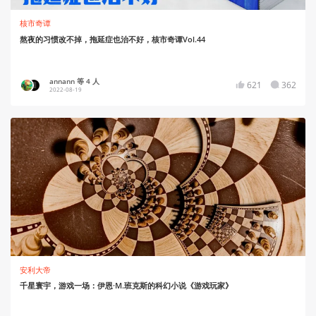
核市奇谭
熬夜的习惯改不掉，拖延症也治不好，核市奇谭Vol.44
annann 等 4 人
621
362
2022-08-19
安利大帝
千星寰宇，游戏一场：伊恩·M.班克斯的科幻小说《游戏玩家》