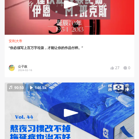
安利大帝
“你必须写上百万字垃圾，才能让你的作品付梓。”
公子政
27
0
2024-02-16
90:50
146.5k