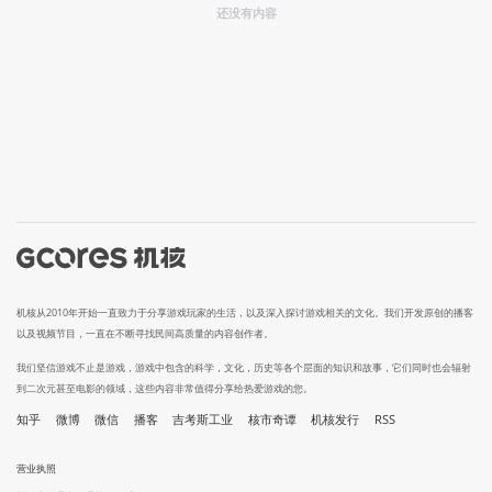
还没有内容
机核从2010年开始一直致力于分享游戏玩家的生活，以及深入探讨游戏相关的文化。我们开发原创的播客
以及视频节目，一直在不断寻找民间高质量的内容创作者。
我们坚信游戏不止是游戏，游戏中包含的科学，文化，历史等各个层面的知识和故事，它们同时也会辐射
到二次元甚至电影的领域，这些内容非常值得分享给热爱游戏的您。
知乎
微博
微信
播客
吉考斯工业
核市奇谭
机核发行
RSS
营业执照