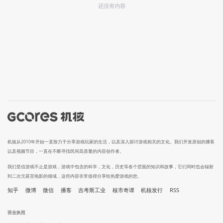
还没有内容
机核从2010年开始一直致力于分享游戏玩家的生活，以及深入探讨游戏相关的文化。我们开发原创的播客
以及视频节目，一直在不断寻找民间高质量的内容创作者。
我们坚信游戏不止是游戏，游戏中包含的科学，文化，历史等各个层面的知识和故事，它们同时也会辐射
到二次元甚至电影的领域，这些内容非常值得分享给热爱游戏的您。
知乎
微博
微信
播客
吉考斯工业
核市奇谭
机核发行
RSS
营业执照