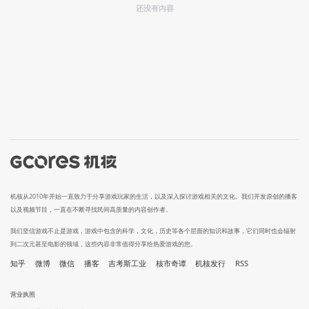
还没有内容
机核从2010年开始一直致力于分享游戏玩家的生活，以及深入探讨游戏相关的文化。我们开发原创的播客
以及视频节目，一直在不断寻找民间高质量的内容创作者。
我们坚信游戏不止是游戏，游戏中包含的科学，文化，历史等各个层面的知识和故事，它们同时也会辐射
到二次元甚至电影的领域，这些内容非常值得分享给热爱游戏的您。
知乎
微博
微信
播客
吉考斯工业
核市奇谭
机核发行
RSS
营业执照