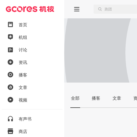
首页
机组
讨论
资讯
播客
文章
全部
播客
文章
视频
有声书
商店