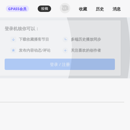
收藏
历史
消息
GPASS会员
登录机核你可以：
下载收藏播客节目
多端历史播放同步
发布内容动态/评论
关注喜欢的创作者
登录 / 注册