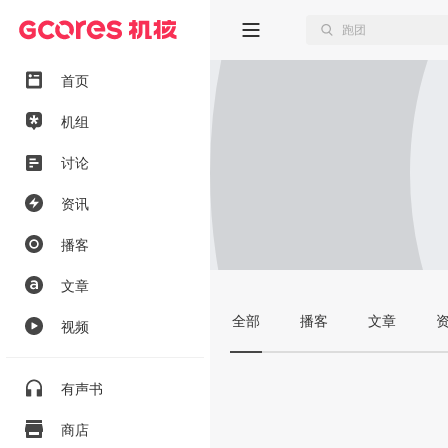
首页
机组
讨论
资讯
播客
文章
全部
播客
文章
视频
有声书
商店