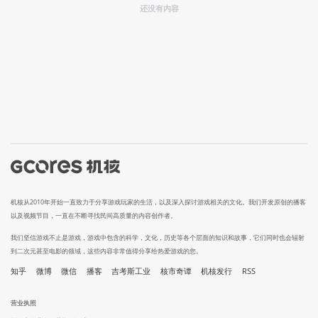
还没有内容
机核从2010年开始一直致力于分享游戏玩家的生活，以及深入探讨游戏相关的文化。我们开发原创的播客
以及视频节目，一直在不断寻找民间高质量的内容创作者。
我们坚信游戏不止是游戏，游戏中包含的科学，文化，历史等各个层面的知识和故事，它们同时也会辐射
到二次元甚至电影的领域，这些内容非常值得分享给热爱游戏的您。
知乎
微博
微信
播客
吉考斯工业
核市奇谭
机核发行
RSS
营业执照