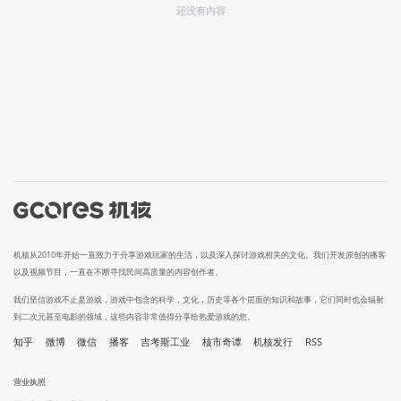
还没有内容
机核从2010年开始一直致力于分享游戏玩家的生活，以及深入探讨游戏相关的文化。我们开发原创的播客
以及视频节目，一直在不断寻找民间高质量的内容创作者。
我们坚信游戏不止是游戏，游戏中包含的科学，文化，历史等各个层面的知识和故事，它们同时也会辐射
到二次元甚至电影的领域，这些内容非常值得分享给热爱游戏的您。
知乎
微博
微信
播客
吉考斯工业
核市奇谭
机核发行
RSS
营业执照