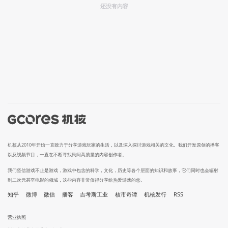
还没有内容
机核从2010年开始一直致力于分享游戏玩家的生活，以及深入探讨游戏相关的文化。我们开发原创的播客
以及视频节目，一直在不断寻找民间高质量的内容创作者。
我们坚信游戏不止是游戏，游戏中包含的科学，文化，历史等各个层面的知识和故事，它们同时也会辐射
到二次元甚至电影的领域，这些内容非常值得分享给热爱游戏的您。
知乎
微博
微信
播客
吉考斯工业
核市奇谭
机核发行
RSS
营业执照