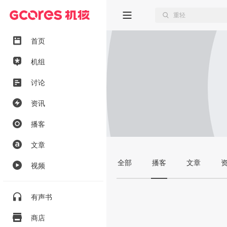
首页
机组
讨论
资讯
播客
文章
全部
播客
文章
视频
有声书
商店