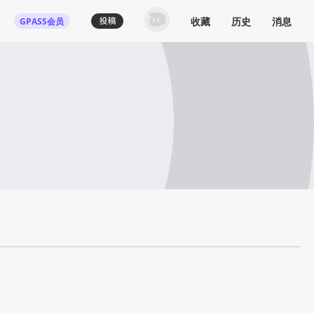
收藏
历史
消息
GPASS会员