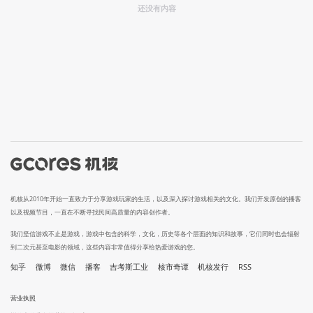
还没有内容
机核从2010年开始一直致力于分享游戏玩家的生活，以及深入探讨游戏相关的文化。我们开发原创的播客
以及视频节目，一直在不断寻找民间高质量的内容创作者。
我们坚信游戏不止是游戏，游戏中包含的科学，文化，历史等各个层面的知识和故事，它们同时也会辐射
到二次元甚至电影的领域，这些内容非常值得分享给热爱游戏的您。
知乎
微博
微信
播客
吉考斯工业
核市奇谭
机核发行
RSS
营业执照