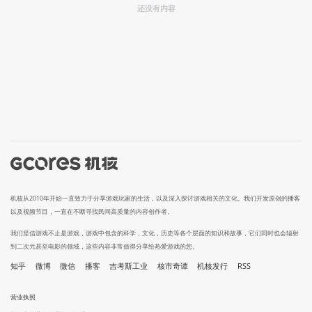
还没有内容
机核从2010年开始一直致力于分享游戏玩家的生活，以及深入探讨游戏相关的文化。我们开发原创的播客
以及视频节目，一直在不断寻找民间高质量的内容创作者。
我们坚信游戏不止是游戏，游戏中包含的科学，文化，历史等各个层面的知识和故事，它们同时也会辐射
到二次元甚至电影的领域，这些内容非常值得分享给热爱游戏的您。
知乎
微博
微信
播客
吉考斯工业
核市奇谭
机核发行
RSS
营业执照