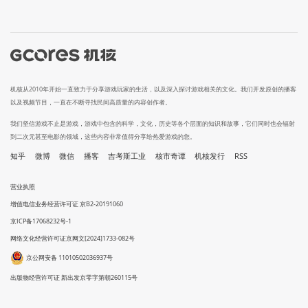
机核从2010年开始一直致力于分享游戏玩家的生活，以及深入探讨游戏相关的文化。我们开发原创的播客
以及视频节目，一直在不断寻找民间高质量的内容创作者。
我们坚信游戏不止是游戏，游戏中包含的科学，文化，历史等各个层面的知识和故事，它们同时也会辐射
到二次元甚至电影的领域，这些内容非常值得分享给热爱游戏的您。
知乎
微博
微信
播客
吉考斯工业
核市奇谭
机核发行
RSS
营业执照
增值电信业务经营许可证 京B2-20191060
京ICP备17068232号-1
网络文化经营许可证京网文[2024]1733-082号
京公网安备 11010502036937号
出版物经营许可证 新出发京零字第朝260115号