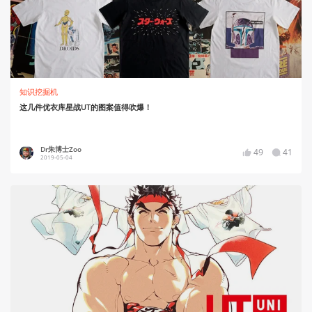
知识挖掘机
这几件优衣库星战UT的图案值得吹爆！
Dr朱博士Zoo
49
41
2019-05-04