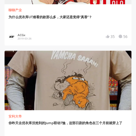
聊聊产业
为什么优衣库UT难看的款那么多，大家还是觉得“真香”？
ACGx
35
56
2019-03-26
安利大帝
你昨天去优衣库没抢到的Jump联动T恤，这部日剧的角色在三个月前就穿上了