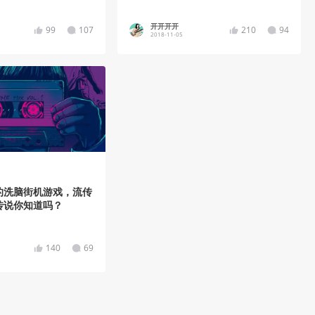
开开开开
99
107
210
94
2018-11-05
的洗脑街机游戏，流传
传说你知道吗？
140
69