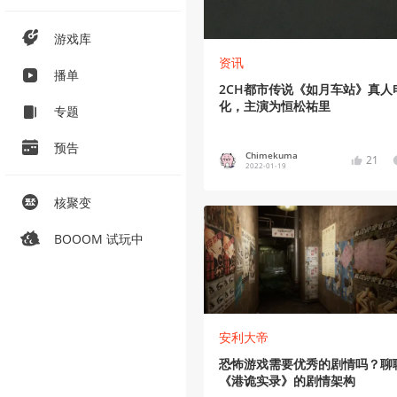
游戏库
资讯
播单
2CH都市传说《如月车站》真人
化，主演为恒松祐里
专题
预告
Chimekuma
21
2022-01-19
核聚变
BOOOM 试玩中
安利大帝
恐怖游戏需要优秀的剧情吗？聊
《港诡实录》的剧情架构