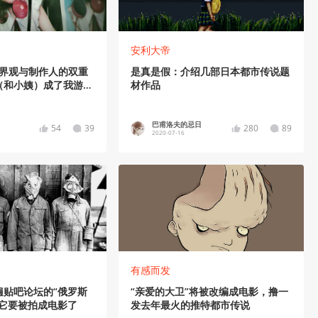
安利大帝
世界观与制作人的双重
是真是假：介绍几部日本都市传说题
（和小姨）成了我游玩
材作品
巴甫洛夫的忌日
54
39
280
89
2020-07-16
有感而发
遍贴吧论坛的“俄罗斯
“亲爱的大卫”将被改编成电影，撸一
，它要被拍成电影了
发去年最火的推特都市传说