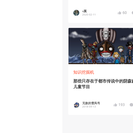
v翼
60
2020-02-11
知识挖掘机
那些只存在于都市传说中的阴森
儿童节目
无敌的雪风号
193
2018-09-13