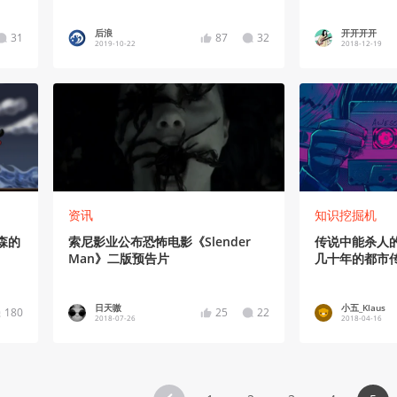
后浪
开开开开
31
87
32
2019-10-22
2018-12-19
资讯
知识挖掘机
森的
索尼影业公布恐怖电影《Slender
传说中能杀人
Man》二版预告片
几十年的都市
日天嗷
小五_Klaus
180
25
22
2018-07-26
2018-04-16