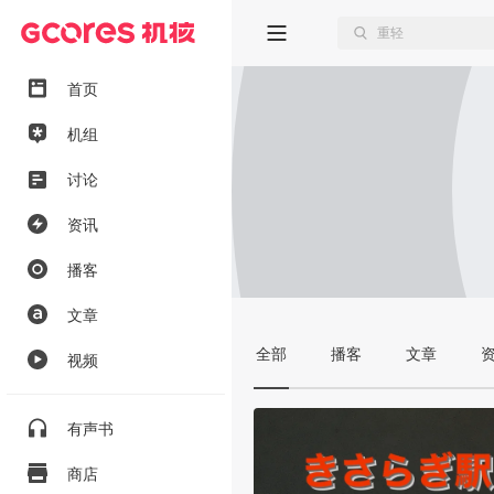
首页
机组
讨论
资讯
播客
文章
全部
播客
文章
视频
有声书
商店