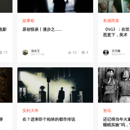
故事烩
有感而发
电影
原创怪谈丨漫步之......
《NG》：在
恶意下，美术
的动力
划水王
日天嗷
15
53
9
2021-11-06
2020-09-11
安利大帝
资讯
聊
在？进来听个柏林的都市传说
还记得当年火
睡眠实验”吗