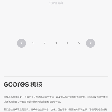
还没有内容
1
2
3
4
5
机核从2010年开始一直致力于分享游戏玩家的生活，以及深入探讨游戏相关的文化。我们开发原创的播客
以及视频节目，一直在不断寻找民间高质量的内容创作者。
我们坚信游戏不止是游戏，游戏中包含的科学，文化，历史等各个层面的知识和故事，它们同时也会辐射