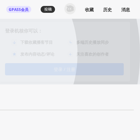
收藏
历史
消息
GPASS会员
登录机核你可以：
下载收藏播客节目
多端历史播放同步
发布内容动态/评论
关注喜欢的创作者
登录 / 注册