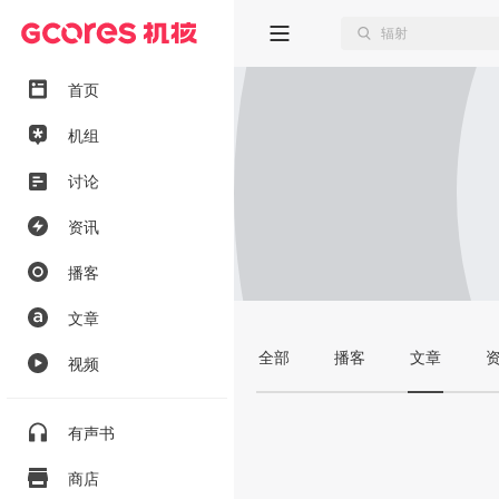
首页
机组
讨论
资讯
播客
文章
全部
播客
文章
视频
有声书
商店