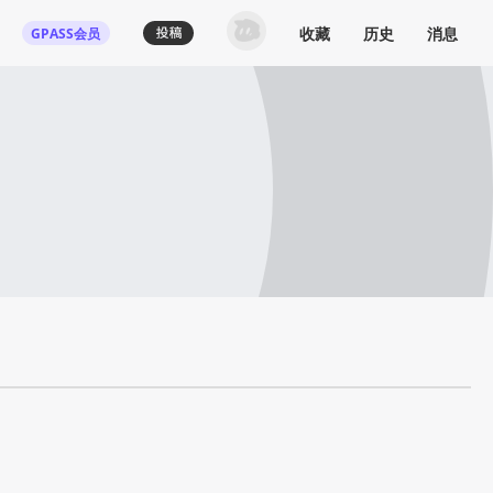
收藏
历史
消息
GPASS会员