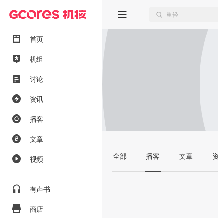
首页
机组
讨论
资讯
播客
文章
全部
播客
文章
视频
有声书
商店