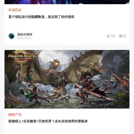
有感而发
某个胡乱设计的隐藏数值，差点毁了动作游戏
黑狗布雷特
16
0
2025-12-23
聊聊产业
怪物猎人+生存建造+开放世界？走向未知地带的冒险者