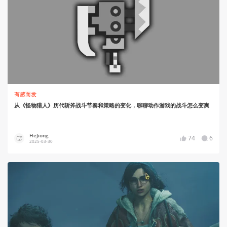
有感而发
从《怪物猎人》历代斩斧战斗节奏和策略的变化，聊聊动作游戏的战斗怎么变爽
HeJiong
74
6
2025-03-30