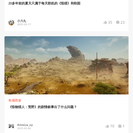
20多年前的夏天只属于每天联机的《怪猎》和削面
小力丸
35
23
2025-03-17
有感而发
《怪物猎人：荒野》的剧情叙事出了什么问题？
AmeLia_xy
10
1
2025-03-06