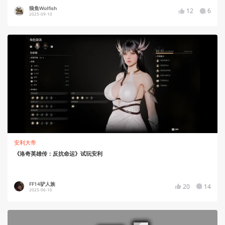
狼鱼Wolfish
12
6
2025-09-10
安利大帝
《洛奇英雄传：反抗命运》试玩安利
FF14驴人族
20
14
2025-06-10