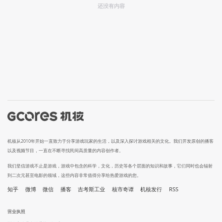
还没有内容
机核从2010年开始一直致力于分享游戏玩家的生活，以及深入探讨游戏相关的文化。我们开发原创的播客
以及视频节目，一直在不断寻找民间高质量的内容创作者。
我们坚信游戏不止是游戏，游戏中包含的科学，文化，历史等各个层面的知识和故事，它们同时也会辐射
到二次元甚至电影的领域，这些内容非常值得分享给热爱游戏的您。
知乎
微博
微信
播客
吉考斯工业
核市奇谭
机核发行
RSS
营业执照