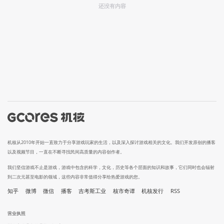
还没有内容
机核从2010年开始一直致力于分享游戏玩家的生活，以及深入探讨游戏相关的文化。我们开发原创的播客
以及视频节目，一直在不断寻找民间高质量的内容创作者。
我们坚信游戏不止是游戏，游戏中包含的科学，文化，历史等各个层面的知识和故事，它们同时也会辐射
到二次元甚至电影的领域，这些内容非常值得分享给热爱游戏的您。
知乎
微博
微信
播客
吉考斯工业
核市奇谭
机核发行
RSS
营业执照