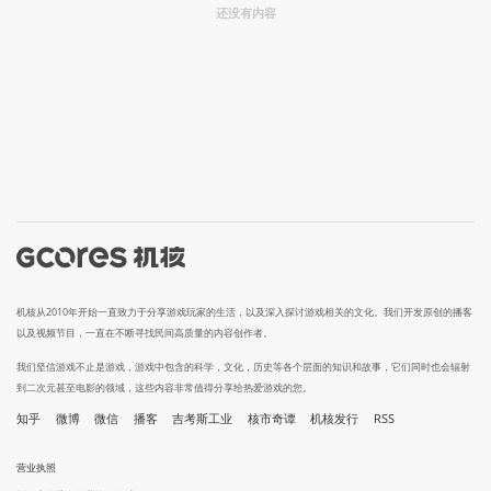
还没有内容
机核从2010年开始一直致力于分享游戏玩家的生活，以及深入探讨游戏相关的文化。我们开发原创的播客
以及视频节目，一直在不断寻找民间高质量的内容创作者。
我们坚信游戏不止是游戏，游戏中包含的科学，文化，历史等各个层面的知识和故事，它们同时也会辐射
到二次元甚至电影的领域，这些内容非常值得分享给热爱游戏的您。
知乎
微博
微信
播客
吉考斯工业
核市奇谭
机核发行
RSS
营业执照