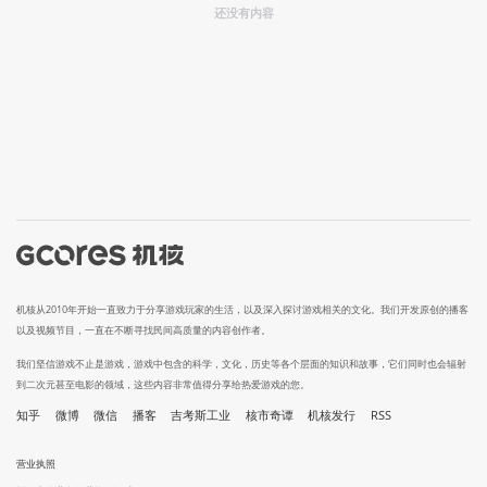
还没有内容
机核从2010年开始一直致力于分享游戏玩家的生活，以及深入探讨游戏相关的文化。我们开发原创的播客
以及视频节目，一直在不断寻找民间高质量的内容创作者。
我们坚信游戏不止是游戏，游戏中包含的科学，文化，历史等各个层面的知识和故事，它们同时也会辐射
到二次元甚至电影的领域，这些内容非常值得分享给热爱游戏的您。
知乎
微博
微信
播客
吉考斯工业
核市奇谭
机核发行
RSS
营业执照