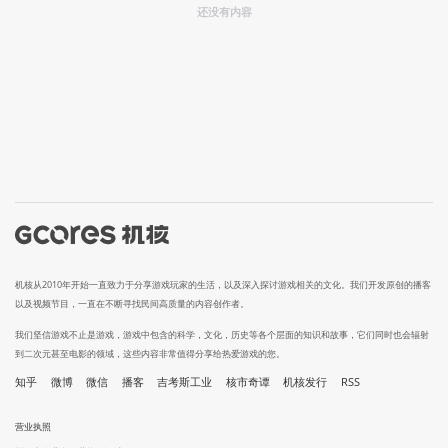
还没有内容
机核从2010年开始一直致力于分享游戏玩家的生活，以及深入探讨游戏相关的文化。我们开发原创的播客
以及视频节目，一直在不断寻找民间高质量的内容创作者。
我们坚信游戏不止是游戏，游戏中包含的科学，文化，历史等各个层面的知识和故事，它们同时也会辐射
到二次元甚至电影的领域，这些内容非常值得分享给热爱游戏的您。
知乎
微博
微信
播客
吉考斯工业
核市奇谭
机核发行
RSS
营业执照