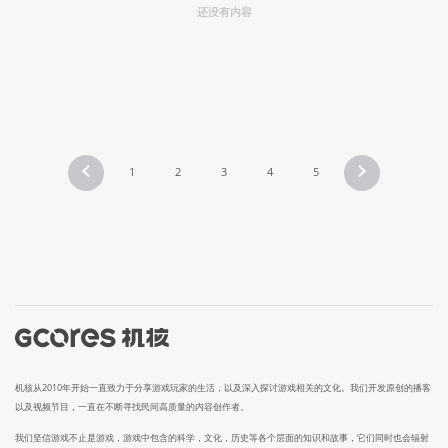
还没有内容
1
2
3
4
5
机核从2010年开始一直致力于分享游戏玩家的生活，以及深入探讨游戏相关的文化。我们开发原创的播客
以及视频节目，一直在不断寻找民间高质量的内容创作者。
我们坚信游戏不止是游戏，游戏中包含的科学，文化，历史等各个层面的知识和故事，它们同时也会辐射