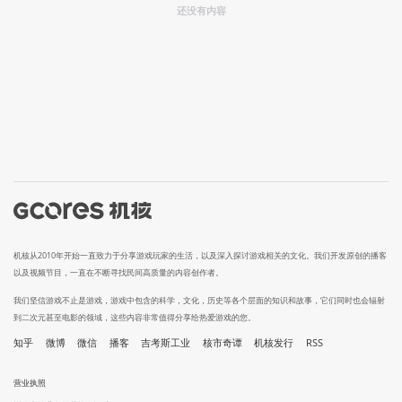
还没有内容
机核从2010年开始一直致力于分享游戏玩家的生活，以及深入探讨游戏相关的文化。我们开发原创的播客
以及视频节目，一直在不断寻找民间高质量的内容创作者。
我们坚信游戏不止是游戏，游戏中包含的科学，文化，历史等各个层面的知识和故事，它们同时也会辐射
到二次元甚至电影的领域，这些内容非常值得分享给热爱游戏的您。
知乎
微博
微信
播客
吉考斯工业
核市奇谭
机核发行
RSS
营业执照