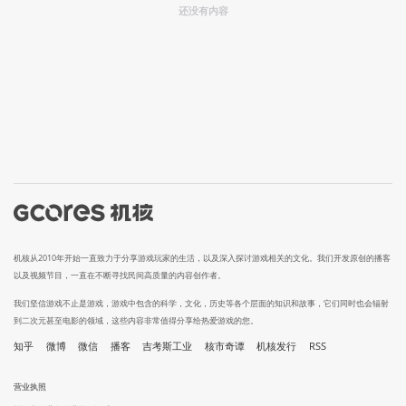
还没有内容
机核从2010年开始一直致力于分享游戏玩家的生活，以及深入探讨游戏相关的文化。我们开发原创的播客
以及视频节目，一直在不断寻找民间高质量的内容创作者。
我们坚信游戏不止是游戏，游戏中包含的科学，文化，历史等各个层面的知识和故事，它们同时也会辐射
到二次元甚至电影的领域，这些内容非常值得分享给热爱游戏的您。
知乎
微博
微信
播客
吉考斯工业
核市奇谭
机核发行
RSS
营业执照