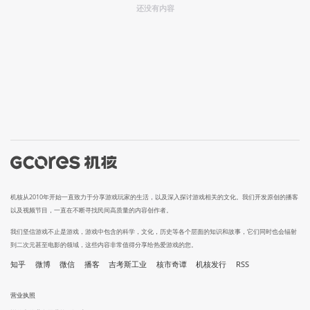
还没有内容
机核从2010年开始一直致力于分享游戏玩家的生活，以及深入探讨游戏相关的文化。我们开发原创的播客
以及视频节目，一直在不断寻找民间高质量的内容创作者。
我们坚信游戏不止是游戏，游戏中包含的科学，文化，历史等各个层面的知识和故事，它们同时也会辐射
到二次元甚至电影的领域，这些内容非常值得分享给热爱游戏的您。
知乎
微博
微信
播客
吉考斯工业
核市奇谭
机核发行
RSS
营业执照