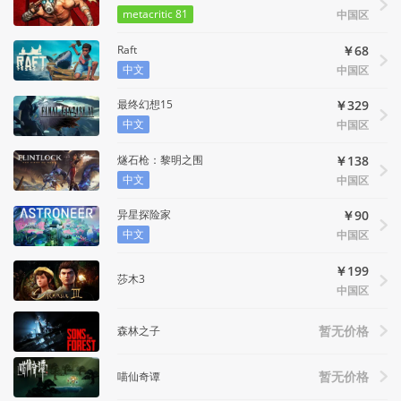
metacritic 81
中国区
Raft
￥68
中文
中国区
最终幻想15
￥329
中文
中国区
燧石枪：黎明之围
￥138
中文
中国区
异星探险家
￥90
中文
中国区
￥199
莎木3
中国区
森林之子
暂无价格
喵仙奇谭
暂无价格