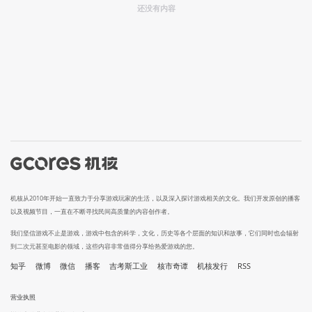
还没有内容
机核从2010年开始一直致力于分享游戏玩家的生活，以及深入探讨游戏相关的文化。我们开发原创的播客
以及视频节目，一直在不断寻找民间高质量的内容创作者。
我们坚信游戏不止是游戏，游戏中包含的科学，文化，历史等各个层面的知识和故事，它们同时也会辐射
到二次元甚至电影的领域，这些内容非常值得分享给热爱游戏的您。
知乎
微博
微信
播客
吉考斯工业
核市奇谭
机核发行
RSS
营业执照