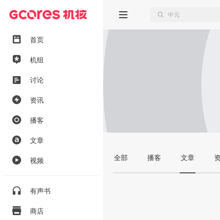
首页
机组
讨论
资讯
播客
文章
全部
播客
文章
视频
有声书
商店