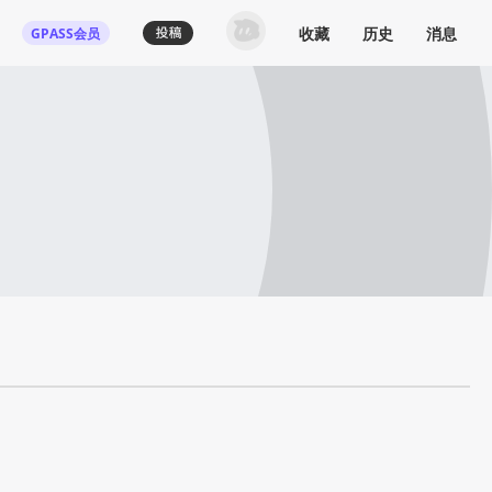
收藏
历史
消息
GPASS会员