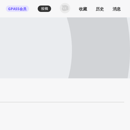
收藏
历史
消息
GPASS会员