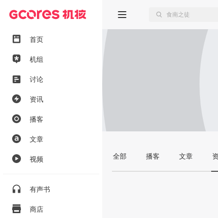
首页
机组
讨论
资讯
播客
文章
全部
播客
文章
视频
有声书
商店