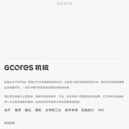
还没有内容
机核从2010年开始一直致力于分享游戏玩家的生活，以及深入探讨游戏相关的文化。我们开发原创的播客
以及视频节目，一直在不断寻找民间高质量的内容创作者。
我们坚信游戏不止是游戏，游戏中包含的科学，文化，历史等各个层面的知识和故事，它们同时也会辐射
到二次元甚至电影的领域，这些内容非常值得分享给热爱游戏的您。
知乎
微博
微信
播客
吉考斯工业
核市奇谭
机核发行
RSS
营业执照