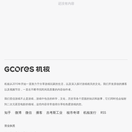
还没有内容
机核从2010年开始一直致力于分享游戏玩家的生活，以及深入探讨游戏相关的文化。我们开发原创的播客
以及视频节目，一直在不断寻找民间高质量的内容创作者。
我们坚信游戏不止是游戏，游戏中包含的科学，文化，历史等各个层面的知识和故事，它们同时也会辐射
到二次元甚至电影的领域，这些内容非常值得分享给热爱游戏的您。
知乎
微博
微信
播客
吉考斯工业
核市奇谭
机核发行
RSS
营业执照