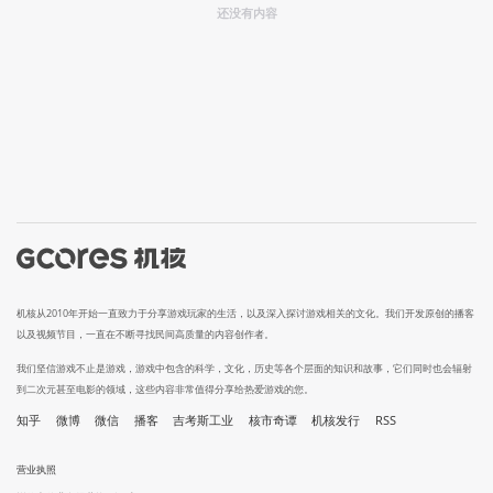
还没有内容
机核从2010年开始一直致力于分享游戏玩家的生活，以及深入探讨游戏相关的文化。我们开发原创的播客
以及视频节目，一直在不断寻找民间高质量的内容创作者。
我们坚信游戏不止是游戏，游戏中包含的科学，文化，历史等各个层面的知识和故事，它们同时也会辐射
到二次元甚至电影的领域，这些内容非常值得分享给热爱游戏的您。
知乎
微博
微信
播客
吉考斯工业
核市奇谭
机核发行
RSS
营业执照